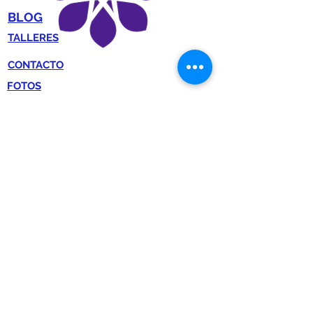
BLOG
TALLERES
CONTACTO
FOTOS
VIDEOS
centrart.centrodearteterapia@gmail.com
Buenos Aires, Argentina
Webs amigas: