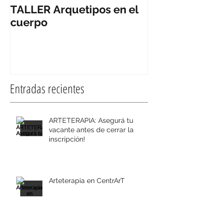
TALLER Arquetipos en el
Arteterapia y
cuerpo
artística para
educativa.
Entradas recientes
ARTETERAPIA: Asegurá tu
vacante antes de cerrar la
inscripción!
Arteterapia en CentrArT