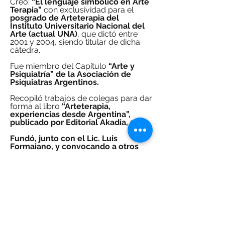
Creó:
“El lenguaje simbólico en Arte
Terapia”
con exclusividad para el
posgrado de Arteterapia del
Instituto Universitario Nacional del
Arte (actual UNA)
, que dictó entre
2001 y 2004, siendo titular de dicha
cátedra.
Fue miembro del Capítulo
“Arte y
Psiquiatría” de la Asociación de
Psiquiatras Argentinos.
Recopiló trabajos de colegas para dar
forma al libro
“Arteterapia,
experiencias desde Argentina”,
publicado por Editorial Akadia, 2010.
Fundó, junto con el Lic. Luis
Formaiano, y convocando a otros
profesionales, la Asociación
Argentina de Arteterapia.
Fue su
segunda Presidente.
Diseñó la primera versión del
programa de formación integral de la
Asociación Argentina de Arteterapia,
siendo su coordinadora docente.