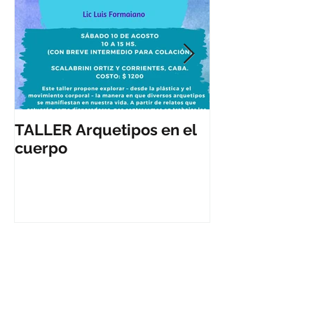
TALLER Arquetipos en el
Arteterapia y
cuerpo
artística para
educativa.